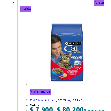
Vista
rápida
Vista rápida
Cat Chow Adulto 1, 8 Y 15 Kg CARNE
Gatos
$
7.900
$
80.200