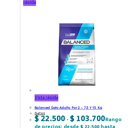
rápida
Vista rápida
Balanced Gato Adulto Por 2 – 7,5 Y 15 Kg
Gatos
$
22.500
$
103.700
-
Rango
de precios: desde $ 22.500 hasta