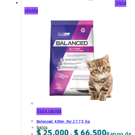
Vista
rápida
Vista rápida
Balanced Kitten Por 2 Y 7,5 Kg
Gatos
$
25.000
$
66.500
-
Rango de