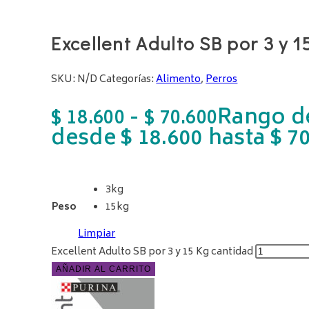
Excellent Adulto SB por 3 y 1
SKU:
N/D
Categorías:
Alimento
,
Perros
-
Rango de
$
18.600
$
70.600
desde $ 18.600 hasta $ 7
3kg
Peso
15kg
Limpiar
Excellent Adulto SB por 3 y 15 Kg cantidad
AÑADIR AL CARRITO