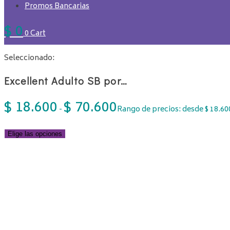
Promos Bancarias
$
0
0
Cart
Seleccionado:
Excellent Adulto SB por…
$
18.600
$
70.600
-
Rango de precios: desde $ 18.600
Elige las opciones