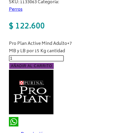
SKU:
1133063
Categoría:
Perros
$
122.600
Pro Plan Active Mind Adulto+7
MB y LB por 15 Kg cantidad
AÑADIR AL CARRITO
WhatsApp