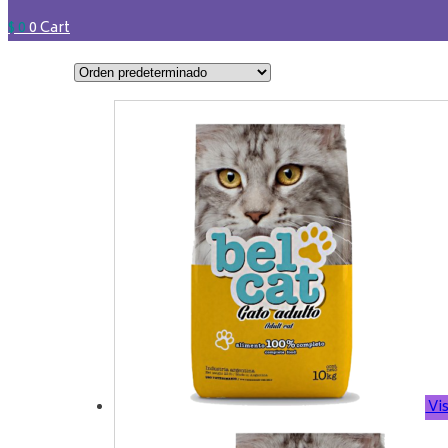
$
0
0
Cart
Vis