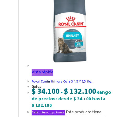
Vista rápida
Royal Canin Urinary Care X 1,5 Y 7,5 Kg.
Gatos
$
34.100
$
132.100
-
Rango
de precios: desde $ 34.100 hasta
$ 132.100
Este producto tiene
Seleccionar opciones