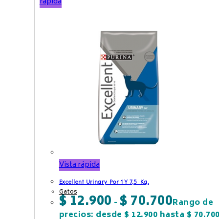
rápida
Vista rápida
Excellent Urinary Por 1 Y 7,5 Kg.
Gatos
$
12.900
$
70.700
-
Rango de
precios: desde $ 12.900 hasta $ 70.70