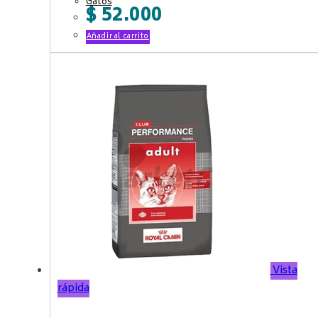
Gatos
$
52.000
Añadir al carrito
Vista
rápida