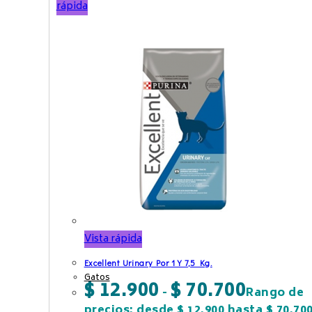
rápida
Vista rápida
Excellent Urinary Por 1 Y 7,5 Kg.
Gatos
$
12.900
$
70.700
-
Rango de
precios: desde $ 12.900 hasta $ 70.70