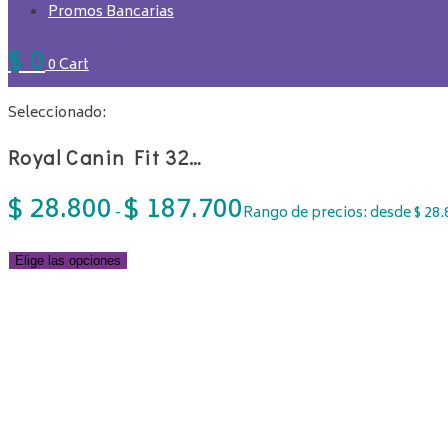
Promos Bancarias
$
0
0
Cart
Seleccionado:
Royal Canin Fit 32…
$
28.800
$
187.700
-
Rango de precios: desde $ 28.
Elige las opciones