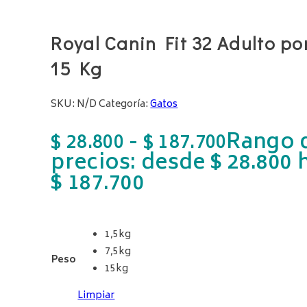
Royal Canin Fit 32 Adulto por 
15 Kg
SKU:
N/D
Categoría:
Gatos
-
Rango 
$
28.800
$
187.700
precios: desde $ 28.800 
$ 187.700
1,5kg
7,5kg
Peso
15kg
Limpiar