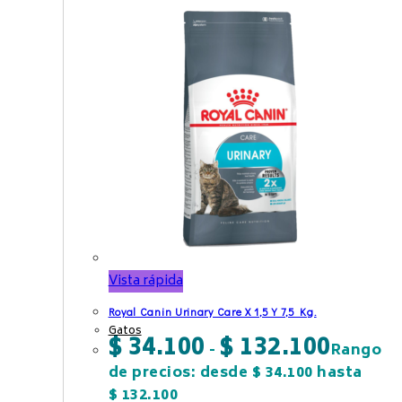
Vista rápida
Royal Canin Urinary Care X 1,5 Y 7,5 Kg.
Gatos
$
34.100
$
132.100
-
Rango
de precios: desde $ 34.100 hasta
$ 132.100