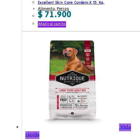
Excellent Skin Care Cordero X 15 Kg.
Alimento
,
Perros
$
71.900
Añadir al carrito
Vista
rápida