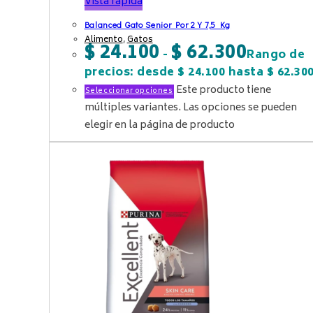
Vista rápida
Balanced Gato Senior Por 2 Y 7,5 Kg
Alimento
,
Gatos
$
24.100
$
62.300
-
Rango de
precios: desde $ 24.100 hasta $ 62.30
Este producto tiene
Seleccionar opciones
múltiples variantes. Las opciones se pueden
elegir en la página de producto