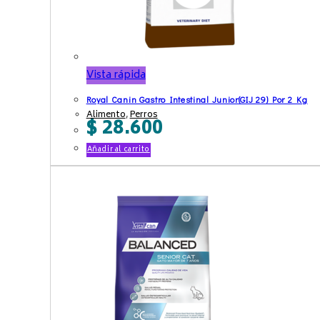
Vista rápida
Royal Canin Gastro Intestinal Junior(GIJ 29) Por 2 Kg
Alimento
,
Perros
$
28.600
Añadir al carrito