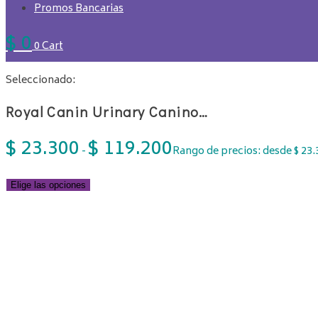
Promos Bancarias
$
0
0
Cart
Seleccionado:
Royal Canin Urinary Canino…
$
23.300
$
119.200
-
Rango de precios: desde $ 23.
Elige las opciones