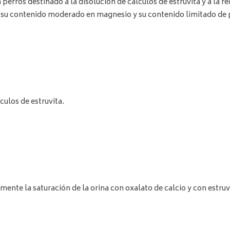
erros destinado a la disolución de cálculos de estruvita y a la r
a, su contenido moderado en magnesio y su contenido limitado de p
culos de estruvita.
nte la saturación de la orina con oxalato de calcio y con estruvi