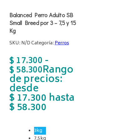
Balanced Perro Adulto SB
Small Breed por 3 – 7,5 y 15
Kg
SKU:
N/D
Categoría:
Perros
-
$
17.300
Rango
$
58.300
de precios:
desde
$ 17.300 hasta
$ 58.300
3kg
7,5kg