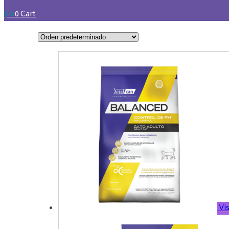
$
0
0
Cart
Vis