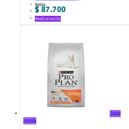
Gatos
$
87.700
Añadir al carrito
Vista
rápida